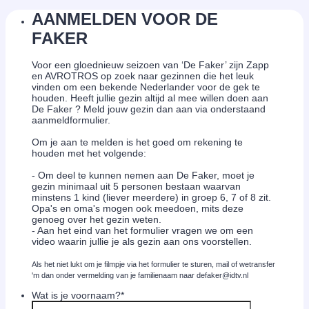
AANMELDEN VOOR DE
FAKER
Voor een gloednieuw seizoen van ‘De Faker’ zijn Zapp
en AVROTROS op zoek naar gezinnen die het leuk
vinden om een bekende Nederlander voor de gek te
houden. Heeft jullie gezin altijd al mee willen doen aan
De Faker ? Meld jouw gezin dan aan via onderstaand
aanmeldformulier.
Om je aan te melden is het goed om rekening te
houden met het volgende:
- Om deel te kunnen nemen aan De Faker, moet je
gezin minimaal uit 5 personen bestaan waarvan
minstens 1 kind (liever meerdere) in groep 6, 7 of 8 zit.
Opa's en oma's mogen ook meedoen, mits deze
genoeg over het gezin weten.
- Aan het eind van het formulier vragen we om een
video waarin jullie je als gezin aan ons voorstellen.
Als het niet lukt om je filmpje via het formulier te sturen, mail of wetransfer
'm dan onder vermelding van je familienaam naar defaker@idtv.nl
Wat is je voornaam?
*